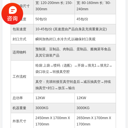
宽: 120-200mm 长: 150-
宽: 80-160mm 长: `80-
包装袋尺寸
300mm
240mm
设计速度
50包/分
45包/分
包装速度
10-45包/分 (其速度由产品自身及充填重量决定)
封口方式
瞬间加热封口,水冷方式,以确保封口美观
预制菜、豆制品、肉制品、蛋制品、酱腌菜等食品
适用物料
及其它袋装产品
给袋:上袋→喷码（选配）→开袋→填充1→填充2→
袋口吹尘→转接真空腔
工作流程
真空：充填转接至真空转盘后→减压抽真空→持续
抽真空+封口→放压→输出
总功率
12KW
12KW
机器重量
3000KG
3000KG
2450mm X 1700mm X
2650mm X 1700mm X
外形尺寸
1700mm
1700mm