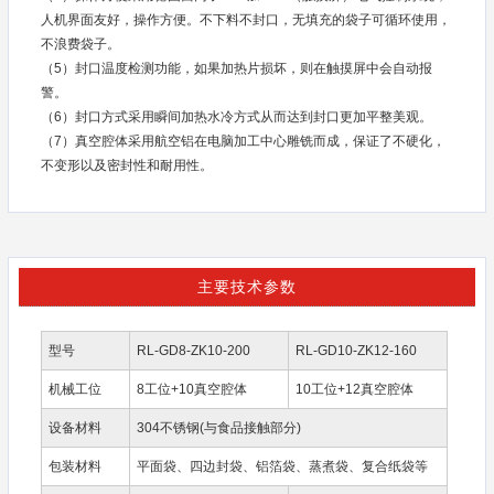
人机界面友好，操作方便。不下料不封口，无填充的袋子可循环使用，
不浪费袋子。
（5）封口温度检测功能，如果加热片损坏，则在触摸屏中会自动报
警。
（6）封口方式采用瞬间加热水冷方式从而达到封口更加平整美观。
（7）真空腔体采用航空铝在电脑加工中心雕铣而成，保证了不硬化，
不变形以及密封性和耐用性。
主要技术参数
型号
RL-GD8-ZK10-200
RL-GD10-ZK12-160
机械工位
8工位+10真空腔体
10工位+12真空腔体
设备材料
304不锈钢(与食品接触部分)
包装材料
平面袋、四边封袋、铝箔袋、蒸煮袋、复合纸袋等