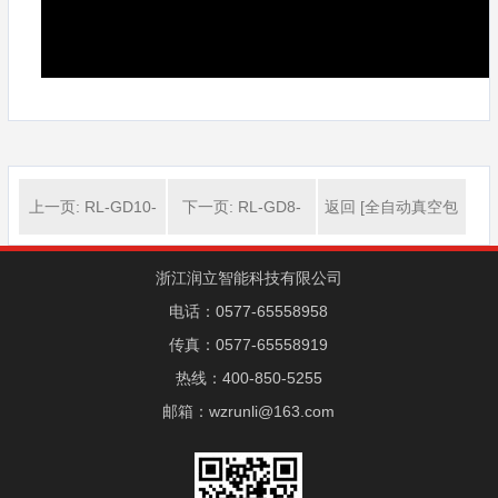
上一页: RL-GD10-
下一页: RL-GD8-
返回 [全自动真空包
ZK12-160腊八蒜全
ZK10-200/GD8-
装机系列]
浙江润立智能科技有限公司
电话：0577-65558958
最自动真空包装机
ZK10-200茄子料理
传真：0577-65558919
包真空包装机
热线：400-850-5255
邮箱：wzrunli@163.com